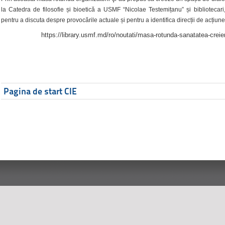
la Catedra de filosofie și bioetică a USMF “Nicolae Testemițanu” și bibliotecari,
pentru a discuta despre provocările actuale și pentru a identifica direcții de acțiune
https://library.usmf.md/ro/noutati/masa-rotunda-sanatatea-creier
Pagina de start CIE