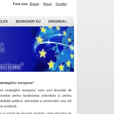
Font size
Bigger
Reset
Smaller
ELEX
BOOKSHOP EU
ERASMUS+
strategiilor europene”
ul strategiilor europene” este unul deosebit de
sențial pentru bunăstarea individului și pentru
ănătății publice, prevenției și promovării unui stil
mai evidentă.
 și schimb de idei între studenți, cadre didactice de