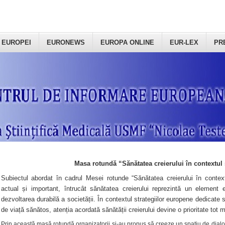
 EUROPEI
EURONEWS
EUROPA ONLINE
EUR-LEX
PR
Masa rotundă “Sănătatea creierului în contextul 
Subiectul abordat în cadrul Mesei rotunde “Sănătatea creierului în context
actual și important, întrucât sănătatea creierului reprezintă un element e
dezvoltarea durabilă a societății. În contextul strategiilor europene dedicate s
de viață sănătos, atenția acordată sănătății creierului devine o prioritate tot 
Prin această masă rotundă organizatorii şi-au propus să creeze un spațiu de dialog