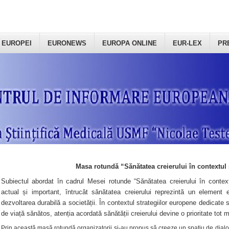
 EUROPEI
EURONEWS
EUROPA ONLINE
EUR-LEX
PR
Masa rotundă “Sănătatea creierului în contextul 
Subiectul abordat în cadrul Mesei rotunde “Sănătatea creierului în context
actual și important, întrucât sănătatea creierului reprezintă un element e
dezvoltarea durabilă a societății. În contextul strategiilor europene dedicate s
de viață sănătos, atenția acordată sănătății creierului devine o prioritate tot 
Prin această masă rotundă organizatorii şi-au propus să creeze un spațiu de dialog