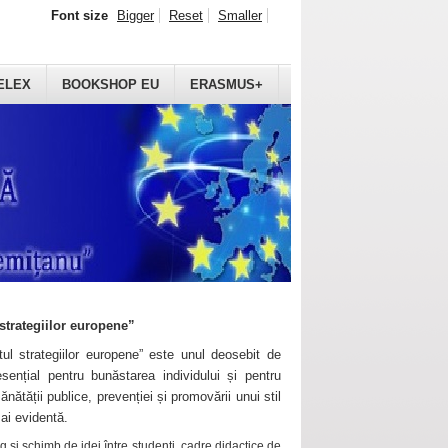
Font size
Bigger
Reset
Smaller
ELEX
BOOKSHOP EU
ERASMUS+
strategiilor europene”
ul strategiilor europene” este unul deosebit de
sențial pentru bunăstarea individului și pentru
ănătății publice, prevenției și promovării unui stil
mai evidentă.
 și schimb de idei între studenți, cadre didactice de