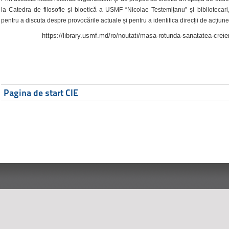
la Catedra de filosofie și bioetică a USMF “Nicolae Testemițanu” și bibliotecari,
pentru a discuta despre provocările actuale și pentru a identifica direcții de acțiune
https://library.usmf.md/ro/noutati/masa-rotunda-sanatatea-creier
Pagina de start CIE