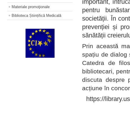
important, întruc
Materiale promoţionale
pentru bunăstar
Biblioteca Științifică Medicală
societății. În con
prevenției și pr
sănătății creierul
Prin această ma
spațiu de dialog 
Catedra de filo
bibliotecari, pent
discuta despre p
acțiune în concord
https://library.