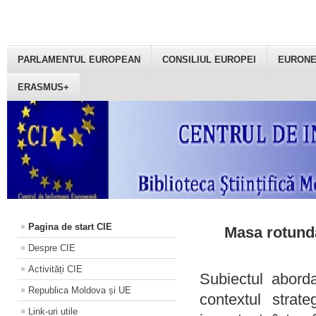
PARLAMENTUL EUROPEAN
CONSILIUL EUROPEI
EURON
ERASMUS+
Pagina de start CIE
Masa rotundă
Despre CIE
Activități CIE
Subiectul aborda
Republica Moldova și UE
contextul strat
Link-uri utile