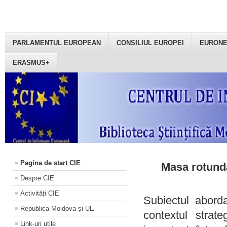
PARLAMENTUL EUROPEAN
CONSILIUL EUROPEI
EURON
ERASMUS+
Pagina de start CIE
Masa rotundă
Despre CIE
Activități CIE
Subiectul aborda
Republica Moldova și UE
contextul strat
Link-uri utile