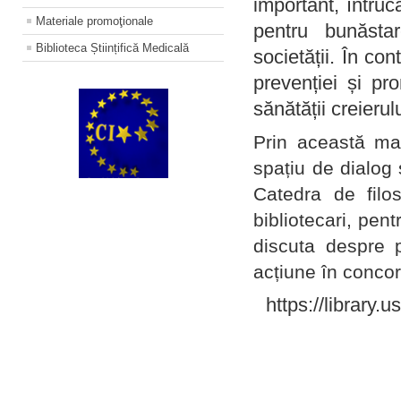
important, întruc
Materiale promoţionale
pentru bunăstar
Biblioteca Științifică Medicală
societății. În con
prevenției și pr
sănătății creierul
Prin această ma
spațiu de dialog 
Catedra de filo
bibliotecari, pent
discuta despre p
acțiune în concord
https://library.