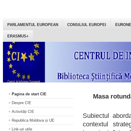
PARLAMENTUL EUROPEAN
CONSILIUL EUROPEI
EURON
ERASMUS+
Pagina de start CIE
Masa rotundă
Despre CIE
Activități CIE
Subiectul aborda
Republica Moldova și UE
contextul strat
Link-uri utile