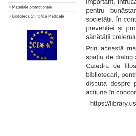
important, întruc
Materiale promoţionale
pentru bunăstar
Biblioteca Științifică Medicală
societății. În con
prevenției și pr
sănătății creierul
Prin această ma
spațiu de dialog 
Catedra de filo
bibliotecari, pent
discuta despre p
acțiune în concord
https://library.