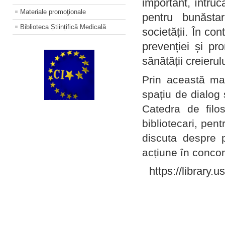
important, întruc
Materiale promoţionale
pentru bunăstar
Biblioteca Științifică Medicală
societății. În con
prevenției și pr
sănătății creierul
Prin această ma
spațiu de dialog 
Catedra de filo
bibliotecari, pent
discuta despre p
acțiune în concord
https://library.