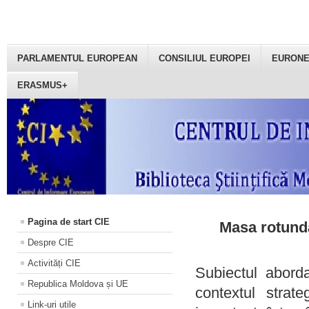
PARLAMENTUL EUROPEAN
CONSILIUL EUROPEI
EURON
ERASMUS+
Pagina de start CIE
Masa rotundă
Despre CIE
Activități CIE
Subiectul aborda
Republica Moldova și UE
contextul strat
Link-uri utile