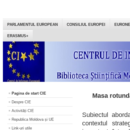
PARLAMENTUL EUROPEAN
CONSILIUL EUROPEI
EURON
ERASMUS+
Pagina de start CIE
Masa rotundă
Despre CIE
Activități CIE
Subiectul aborda
Republica Moldova și UE
contextul strat
Link-uri utile