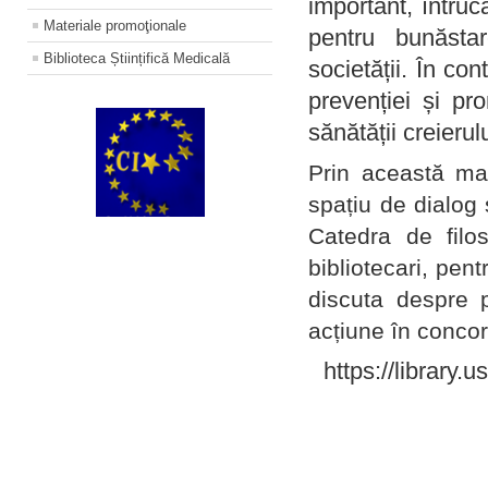
important, întruc
Materiale promoţionale
pentru bunăstar
Biblioteca Științifică Medicală
societății. În con
prevenției și pr
sănătății creierul
Prin această ma
spațiu de dialog 
Catedra de filo
bibliotecari, pent
discuta despre p
acțiune în concord
https://library.