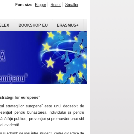
Font size
Bigger
Reset
Smaller
ELEX
BOOKSHOP EU
ERASMUS+
strategiilor europene”
ul strategiilor europene” este unul deosebit de
sențial pentru bunăstarea individului și pentru
ănătății publice, prevenției și promovării unui stil
mai evidentă.
 și schimb de idei între studenți, cadre didactice de