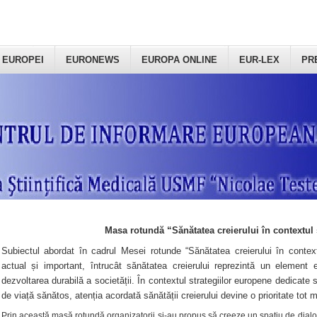
 EUROPEI
EURONEWS
EUROPA ONLINE
EUR-LEX
PR
Masa rotundă “Sănătatea creierului în contextul 
Subiectul abordat în cadrul Mesei rotunde “Sănătatea creierului în context
actual și important, întrucât sănătatea creierului reprezintă un element e
dezvoltarea durabilă a societății. În contextul strategiilor europene dedicate s
de viață sănătos, atenția acordată sănătății creierului devine o prioritate tot 
Prin această masă rotundă organizatorii şi-au propus să creeze un spațiu de dialog