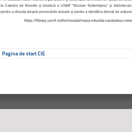
la Catedra de filosofie și bioetică a USMF “Nicolae Testemițanu” și bibliotecari,
pentru a discuta despre provocările actuale și pentru a identifica direcții de acțiune
https://library.usmf.md/ro/noutati/masa-rotunda-sanatatea-creier
Pagina de start CIE