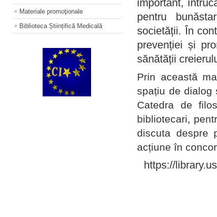
important, întruc
Materiale promoţionale
pentru bunăstar
Biblioteca Științifică Medicală
societății. În con
prevenției și pr
sănătății creierul
Prin această ma
spațiu de dialog 
Catedra de filo
bibliotecari, pent
discuta despre p
acțiune în concord
https://library.