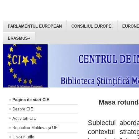
PARLAMENTUL EUROPEAN
CONSILIUL EUROPEI
EURON
ERASMUS+
Pagina de start CIE
Masa rotundă
Despre CIE
Activități CIE
Subiectul aborda
Republica Moldova și UE
contextul strat
Link-uri utile