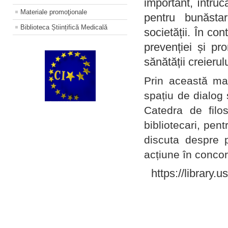
important, întruc
Materiale promoţionale
pentru bunăstar
Biblioteca Științifică Medicală
societății. În con
prevenției și pr
sănătății creierul
Prin această ma
spațiu de dialog 
Catedra de filo
bibliotecari, pent
discuta despre p
acțiune în concord
https://library.