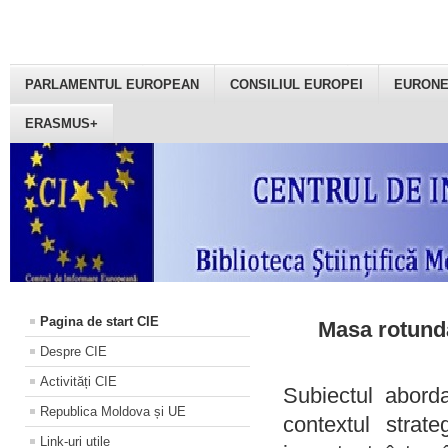
PARLAMENTUL EUROPEAN
CONSILIUL EUROPEI
EURON
ERASMUS+
Pagina de start CIE
Masa rotundă
Despre CIE
Activități CIE
Subiectul aborda
Republica Moldova și UE
contextul strat
Link-uri utile