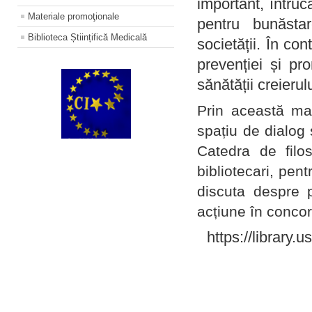
important, întruc
Materiale promoţionale
pentru bunăstar
Biblioteca Științifică Medicală
societății. În con
prevenției și pr
sănătății creierul
Prin această ma
spațiu de dialog 
Catedra de filo
bibliotecari, pent
discuta despre p
acțiune în concord
https://library.