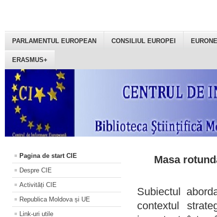
PARLAMENTUL EUROPEAN
CONSILIUL EUROPEI
EURON
ERASMUS+
Pagina de start CIE
Masa rotundă
Despre CIE
Activități CIE
Subiectul aborda
Republica Moldova și UE
contextul strat
Link-uri utile