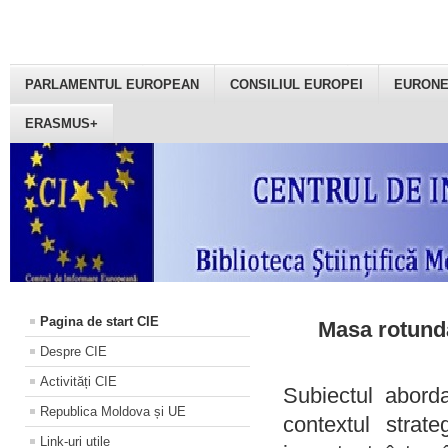
PARLAMENTUL EUROPEAN
CONSILIUL EUROPEI
EURON
ERASMUS+
Pagina de start CIE
Masa rotundă
Despre CIE
Activități CIE
Subiectul aborda
Republica Moldova și UE
contextul strat
Link-uri utile