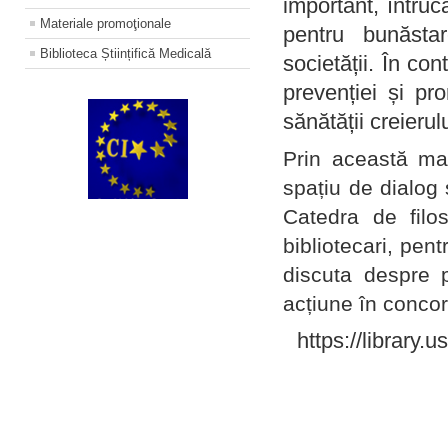
important, întruc
Materiale promoţionale
pentru bunăstar
Biblioteca Științifică Medicală
societății. În con
prevenției și pr
sănătății creierul
Prin această ma
spațiu de dialog 
Catedra de filo
bibliotecari, pent
discuta despre p
acțiune în concord
https://library.