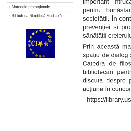
important, întruc
Materiale promoţionale
pentru bunăstar
Biblioteca Științifică Medicală
societății. În con
prevenției și pr
sănătății creierul
Prin această ma
spațiu de dialog 
Catedra de filo
bibliotecari, pent
discuta despre p
acțiune în concord
https://library.