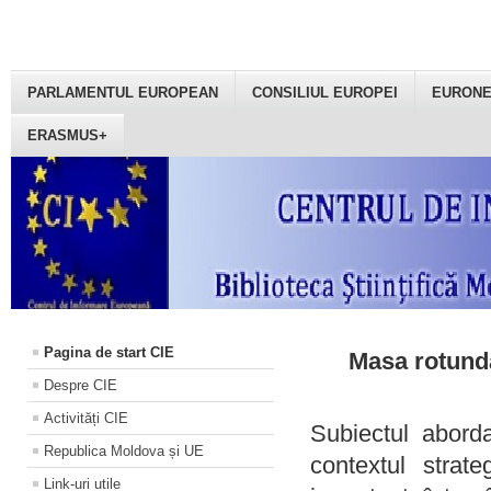
PARLAMENTUL EUROPEAN
CONSILIUL EUROPEI
EURON
ERASMUS+
Pagina de start CIE
Masa rotundă
Despre CIE
Activități CIE
Subiectul aborda
Republica Moldova și UE
contextul strat
Link-uri utile