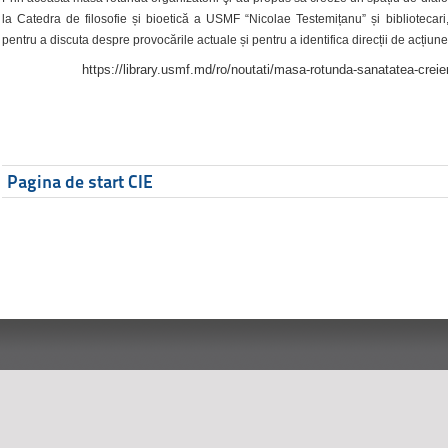
la Catedra de filosofie și bioetică a USMF “Nicolae Testemițanu” și bibliotecari,
pentru a discuta despre provocările actuale și pentru a identifica direcții de acțiune
https://library.usmf.md/ro/noutati/masa-rotunda-sanatatea-creier
Pagina de start CIE