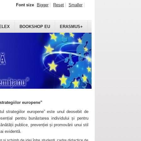
Font size
Bigger
Reset
Smaller
ELEX
BOOKSHOP EU
ERASMUS+
strategiilor europene”
ul strategiilor europene” este unul deosebit de
sențial pentru bunăstarea individului și pentru
ănătății publice, prevenției și promovării unui stil
mai evidentă.
 și schimb de idei între studenți, cadre didactice de