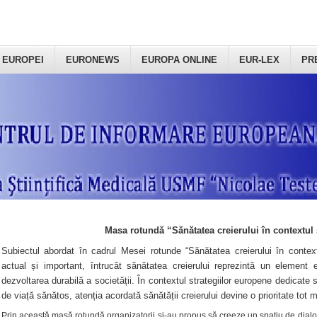
 EUROPEI
EURONEWS
EUROPA ONLINE
EUR-LEX
PR
Masa rotundă “Sănătatea creierului în contextul 
Subiectul abordat în cadrul Mesei rotunde “Sănătatea creierului în context
actual și important, întrucât sănătatea creierului reprezintă un element e
dezvoltarea durabilă a societății. În contextul strategiilor europene dedicate s
de viață sănătos, atenția acordată sănătății creierului devine o prioritate tot 
Prin această masă rotundă organizatorii şi-au propus să creeze un spațiu de dialog