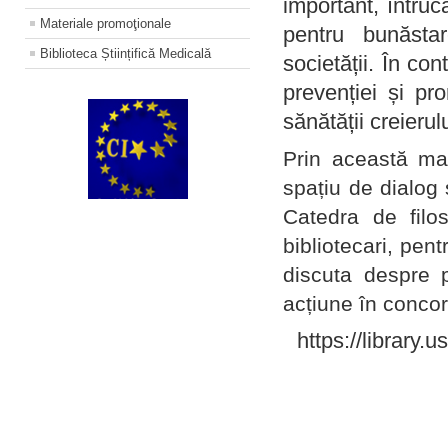
important, întruc
Materiale promoţionale
pentru bunăstar
Biblioteca Științifică Medicală
societății. În con
prevenției și pr
sănătății creierul
Prin această ma
spațiu de dialog 
Catedra de filo
bibliotecari, pent
discuta despre p
acțiune în concord
https://library.