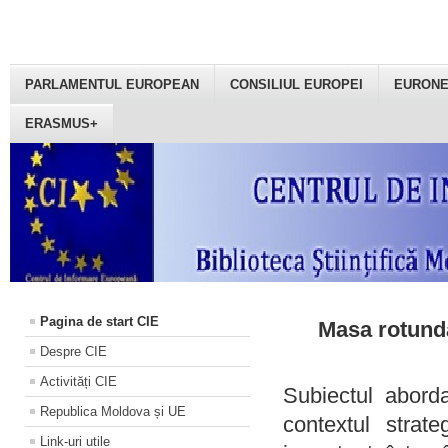
PARLAMENTUL EUROPEAN
CONSILIUL EUROPEI
EURON
ERASMUS+
Pagina de start CIE
Masa rotundă
Despre CIE
Activități CIE
Subiectul aborda
Republica Moldova și UE
contextul strat
Link-uri utile