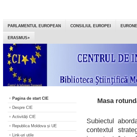
PARLAMENTUL EUROPEAN
CONSILIUL EUROPEI
EURON
ERASMUS+
Pagina de start CIE
Masa rotundă
Despre CIE
Activități CIE
Subiectul aborda
Republica Moldova și UE
contextul strat
Link-uri utile