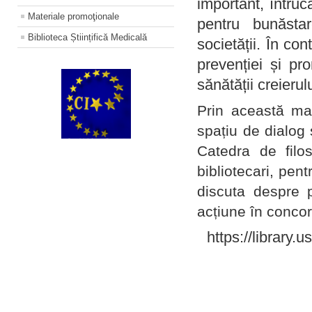
important, întruc
Materiale promoţionale
pentru bunăstar
Biblioteca Științifică Medicală
societății. În con
prevenției și pr
sănătății creierul
Prin această ma
spațiu de dialog 
Catedra de filo
bibliotecari, pent
discuta despre p
acțiune în concord
https://library.