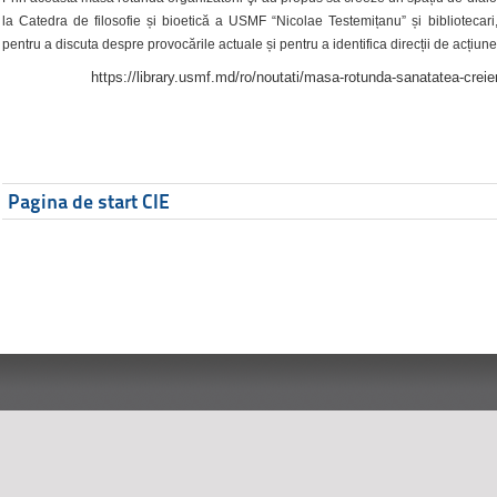
la Catedra de filosofie și bioetică a USMF “Nicolae Testemițanu” și bibliotecari,
pentru a discuta despre provocările actuale și pentru a identifica direcții de acțiune
https://library.usmf.md/ro/noutati/masa-rotunda-sanatatea-creier
Pagina de start CIE