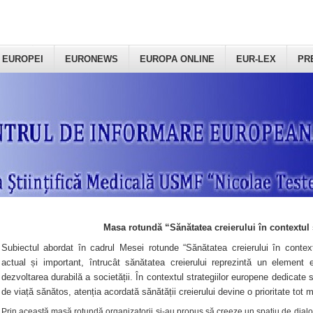
 EUROPEI
EURONEWS
EUROPA ONLINE
EUR-LEX
PR
Masa rotundă “Sănătatea creierului în contextul 
Subiectul abordat în cadrul Mesei rotunde “Sănătatea creierului în context
actual și important, întrucât sănătatea creierului reprezintă un element e
dezvoltarea durabilă a societății. În contextul strategiilor europene dedicate s
de viață sănătos, atenția acordată sănătății creierului devine o prioritate tot 
Prin această masă rotundă organizatorii şi-au propus să creeze un spațiu de dialog