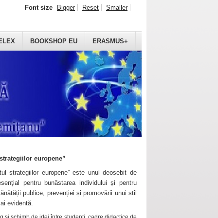
Font size
Bigger
Reset
Smaller
ELEX
BOOKSHOP EU
ERASMUS+
strategiilor europene”
ul strategiilor europene” este unul deosebit de
sențial pentru bunăstarea individului și pentru
ănătății publice, prevenției și promovării unui stil
mai evidentă.
 și schimb de idei între studenți, cadre didactice de