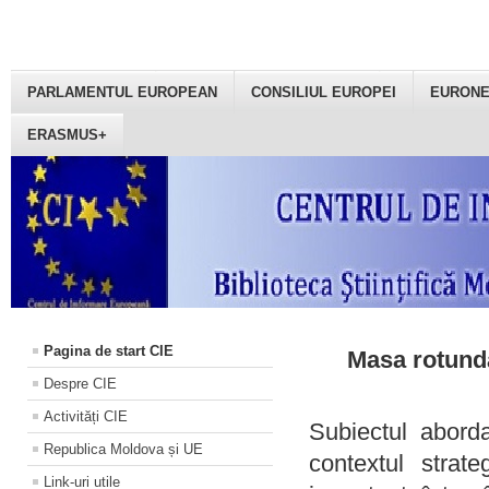
PARLAMENTUL EUROPEAN
CONSILIUL EUROPEI
EURON
ERASMUS+
Pagina de start CIE
Masa rotundă
Despre CIE
Activități CIE
Subiectul aborda
Republica Moldova și UE
contextul strat
Link-uri utile