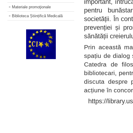
important, întruc
Materiale promoţionale
pentru bunăstar
Biblioteca Științifică Medicală
societății. În con
prevenției și pr
sănătății creierul
Prin această ma
spațiu de dialog 
Catedra de filo
bibliotecari, pent
discuta despre p
acțiune în concord
https://library.