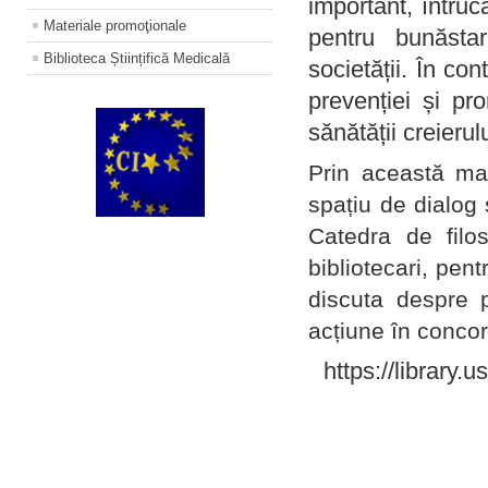
important, întruc
Materiale promoţionale
pentru bunăstar
Biblioteca Științifică Medicală
societății. În con
prevenției și pr
sănătății creierul
Prin această ma
spațiu de dialog 
Catedra de filo
bibliotecari, pent
discuta despre p
acțiune în concord
https://library.