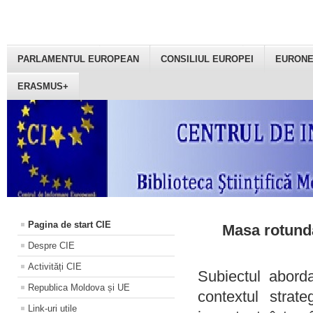
PARLAMENTUL EUROPEAN
CONSILIUL EUROPEI
EURON
ERASMUS+
Pagina de start CIE
Masa rotundă
Despre CIE
Activități CIE
Subiectul aborda
Republica Moldova și UE
contextul strat
Link-uri utile