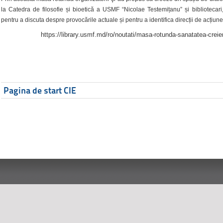
la Catedra de filosofie și bioetică a USMF “Nicolae Testemițanu” și bibliotecari,
pentru a discuta despre provocările actuale și pentru a identifica direcții de acțiune
https://library.usmf.md/ro/noutati/masa-rotunda-sanatatea-creier
Pagina de start CIE