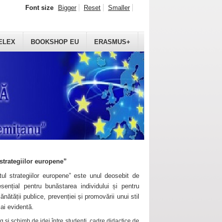
Font size
Bigger
Reset
Smaller
ELEX
BOOKSHOP EU
ERASMUS+
strategiilor europene”
ul strategiilor europene” este unul deosebit de
sențial pentru bunăstarea individului și pentru
ănătății publice, prevenției și promovării unui stil
mai evidentă.
 și schimb de idei între studenți, cadre didactice de