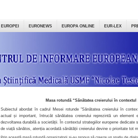
 EUROPEI
EURONEWS
EUROPA ONLINE
EUR-LEX
PR
Masa rotundă “Sănătatea creierului în contextul 
Subiectul abordat în cadrul Mesei rotunde “Sănătatea creierului în context
actual și important, întrucât sănătatea creierului reprezintă un element e
dezvoltarea durabilă a societății. În contextul strategiilor europene dedicate s
de viață sănătos, atenția acordată sănătății creierului devine o prioritate tot 
Prin această masă rotundă organizatorii şi-au propus să creeze un spațiu de dialog