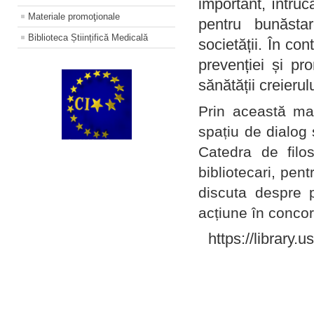
important, întruc
Materiale promoţionale
pentru bunăstar
Biblioteca Științifică Medicală
societății. În con
prevenției și pr
sănătății creierul
Prin această ma
spațiu de dialog 
Catedra de filo
bibliotecari, pent
discuta despre p
acțiune în concord
https://library.