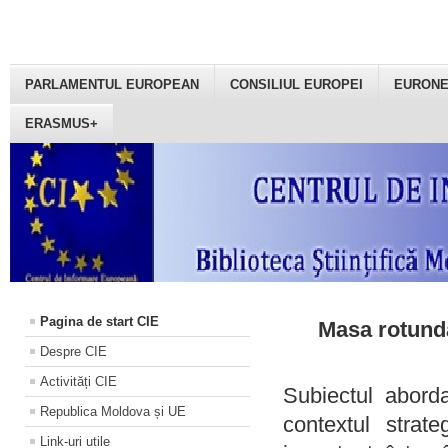
PARLAMENTUL EUROPEAN
CONSILIUL EUROPEI
EURON
ERASMUS+
Pagina de start CIE
Masa rotundă
Despre CIE
Activități CIE
Subiectul aborda
Republica Moldova și UE
contextul strat
Link-uri utile