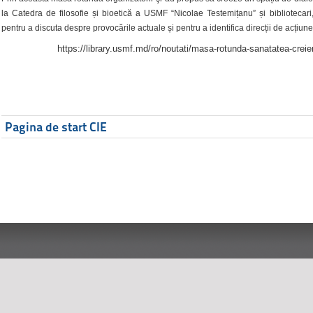
la Catedra de filosofie și bioetică a USMF “Nicolae Testemițanu” și bibliotecari,
pentru a discuta despre provocările actuale și pentru a identifica direcții de acțiune
https://library.usmf.md/ro/noutati/masa-rotunda-sanatatea-creier
Pagina de start CIE