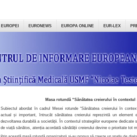
 EUROPEI
EURONEWS
EUROPA ONLINE
EUR-LEX
PR
Masa rotundă “Sănătatea creierului în contextul 
Subiectul abordat în cadrul Mesei rotunde “Sănătatea creierului în context
actual și important, întrucât sănătatea creierului reprezintă un element e
dezvoltarea durabilă a societății. În contextul strategiilor europene dedicate s
de viață sănătos, atenția acordată sănătății creierului devine o prioritate tot 
Prin această masă rotundă organizatorii şi-au propus să creeze un spațiu de dialog