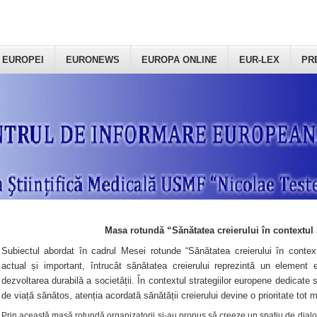
 EUROPEI
EURONEWS
EUROPA ONLINE
EUR-LEX
PR
Masa rotundă “Sănătatea creierului în contextul 
Subiectul abordat în cadrul Mesei rotunde “Sănătatea creierului în context
actual și important, întrucât sănătatea creierului reprezintă un element e
dezvoltarea durabilă a societății. În contextul strategiilor europene dedicate s
de viață sănătos, atenția acordată sănătății creierului devine o prioritate tot 
Prin această masă rotundă organizatorii şi-au propus să creeze un spațiu de dialog