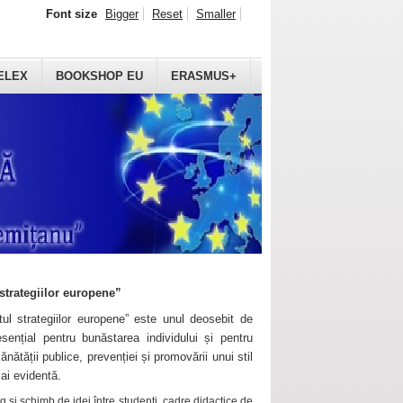
Font size
Bigger
Reset
Smaller
ELEX
BOOKSHOP EU
ERASMUS+
strategiilor europene”
ul strategiilor europene” este unul deosebit de
sențial pentru bunăstarea individului și pentru
ănătății publice, prevenției și promovării unui stil
mai evidentă.
 și schimb de idei între studenți, cadre didactice de