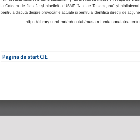
la Catedra de filosofie și bioetică a USMF “Nicolae Testemițanu” și bibliotecari,
pentru a discuta despre provocările actuale și pentru a identifica direcții de acțiune
https://library.usmf.md/ro/noutati/masa-rotunda-sanatatea-creier
Pagina de start CIE