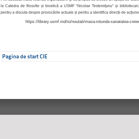
la Catedra de filosofie și bioetică a USMF “Nicolae Testemițanu” și bibliotecari,
pentru a discuta despre provocările actuale și pentru a identifica direcții de acțiune
https://library.usmf.md/ro/noutati/masa-rotunda-sanatatea-creier
Pagina de start CIE