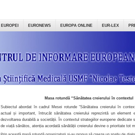
 EUROPEI
EURONEWS
EUROPA ONLINE
EUR-LEX
PR
Masa rotundă “Sănătatea creierului în contextul 
Subiectul abordat în cadrul Mesei rotunde “Sănătatea creierului în context
actual și important, întrucât sănătatea creierului reprezintă un element e
dezvoltarea durabilă a societății. În contextul strategiilor europene dedicate s
de viață sănătos, atenția acordată sănătății creierului devine o prioritate tot 
Prin această masă rotundă organizatorii şi-au propus să creeze un spațiu de dialog