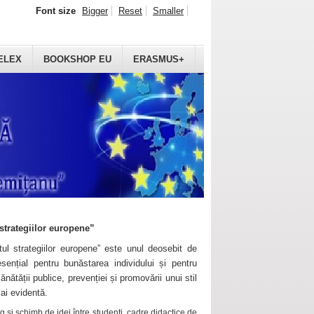
Font size
Bigger
Reset
Smaller
ELEX
BOOKSHOP EU
ERASMUS+
strategiilor europene”
ul strategiilor europene” este unul deosebit de
sențial pentru bunăstarea individului și pentru
ănătății publice, prevenției și promovării unui stil
mai evidentă.
 și schimb de idei între studenți, cadre didactice de