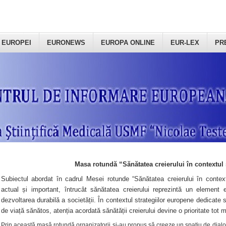
 EUROPEI
EURONEWS
EUROPA ONLINE
EUR-LEX
PR
Masa rotundă “Sănătatea creierului în contextul 
Subiectul abordat în cadrul Mesei rotunde “Sănătatea creierului în context
actual și important, întrucât sănătatea creierului reprezintă un element e
dezvoltarea durabilă a societății. În contextul strategiilor europene dedicate s
de viață sănătos, atenția acordată sănătății creierului devine o prioritate tot 
Prin această masă rotundă organizatorii şi-au propus să creeze un spațiu de dialog