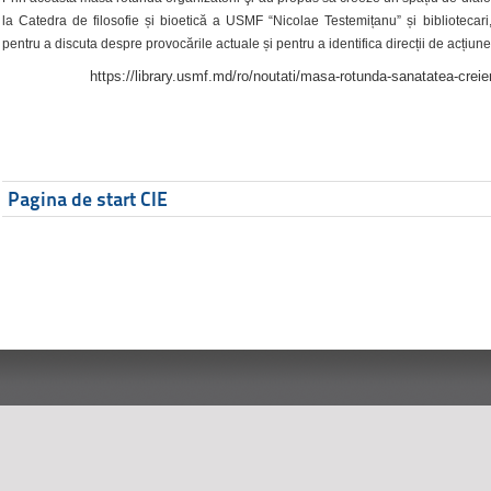
la Catedra de filosofie și bioetică a USMF “Nicolae Testemițanu” și bibliotecari,
pentru a discuta despre provocările actuale și pentru a identifica direcții de acțiune
https://library.usmf.md/ro/noutati/masa-rotunda-sanatatea-creier
Pagina de start CIE