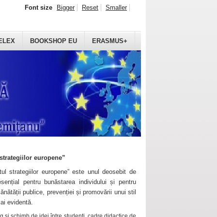
Font size
Bigger
Reset
Smaller
ELEX
BOOKSHOP EU
ERASMUS+
strategiilor europene”
ul strategiilor europene” este unul deosebit de
sențial pentru bunăstarea individului și pentru
ănătății publice, prevenției și promovării unui stil
mai evidentă.
 și schimb de idei între studenți, cadre didactice de