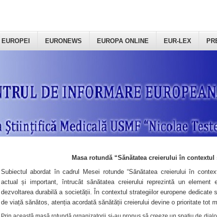
 EUROPEI
EURONEWS
EUROPA ONLINE
EUR-LEX
PR
Masa rotundă “Sănătatea creierului în contextul 
Subiectul abordat în cadrul Mesei rotunde “Sănătatea creierului în context
actual și important, întrucât sănătatea creierului reprezintă un element e
dezvoltarea durabilă a societății. În contextul strategiilor europene dedicate s
de viață sănătos, atenția acordată sănătății creierului devine o prioritate tot 
Prin această masă rotundă organizatorii şi-au propus să creeze un spațiu de dialog