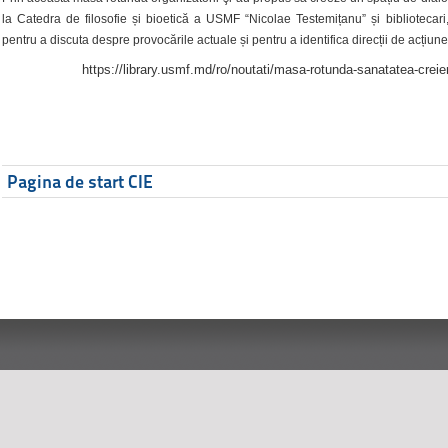
la Catedra de filosofie și bioetică a USMF “Nicolae Testemițanu” și bibliotecari,
pentru a discuta despre provocările actuale și pentru a identifica direcții de acțiune
https://library.usmf.md/ro/noutati/masa-rotunda-sanatatea-creier
Pagina de start CIE