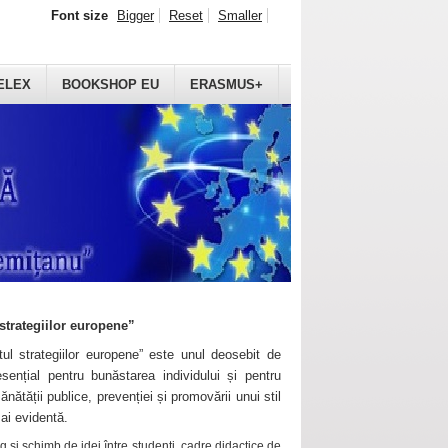
Font size
Bigger
Reset
Smaller
ELEX
BOOKSHOP EU
ERASMUS+
strategiilor europene”
ul strategiilor europene” este unul deosebit de
sențial pentru bunăstarea individului și pentru
ănătății publice, prevenției și promovării unui stil
mai evidentă.
 și schimb de idei între studenți, cadre didactice de