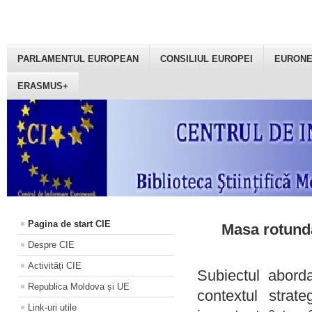
PARLAMENTUL EUROPEAN
CONSILIUL EUROPEI
EURON
ERASMUS+
Pagina de start CIE
Masa rotundă
Despre CIE
Activități CIE
Subiectul aborda
Republica Moldova și UE
contextul strat
Link-uri utile