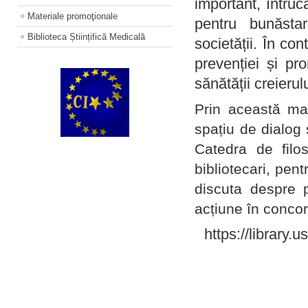
important, întruc
Materiale promoţionale
pentru bunăstar
Biblioteca Științifică Medicală
societății. În con
prevenției și pr
sănătății creierul
Prin această ma
spațiu de dialog 
Catedra de filo
bibliotecari, pent
discuta despre p
acțiune în concord
https://library.