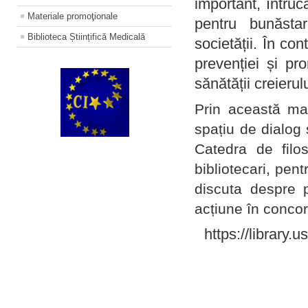
important, întruc
Materiale promoţionale
pentru bunăstar
Biblioteca Științifică Medicală
societății. În con
prevenției și pr
sănătății creierul
Prin această ma
spațiu de dialog 
Catedra de filo
bibliotecari, pent
discuta despre p
acțiune în concord
https://library.