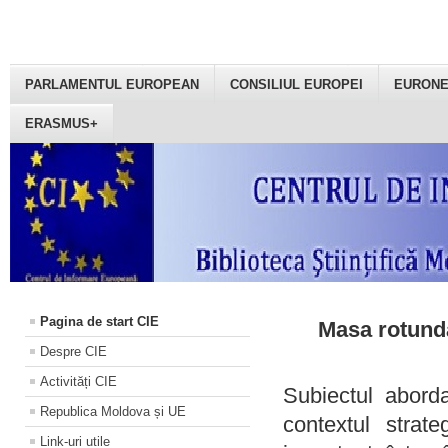
PARLAMENTUL EUROPEAN
CONSILIUL EUROPEI
EURON
ERASMUS+
Pagina de start CIE
Masa rotundă
Despre CIE
Activități CIE
Subiectul aborda
Republica Moldova și UE
contextul strat
Link-uri utile