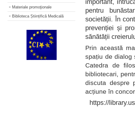
important, întruc
Materiale promoţionale
pentru bunăstar
Biblioteca Științifică Medicală
societății. În con
prevenției și pr
sănătății creierul
Prin această ma
spațiu de dialog 
Catedra de filo
bibliotecari, pent
discuta despre p
acțiune în concord
https://library.