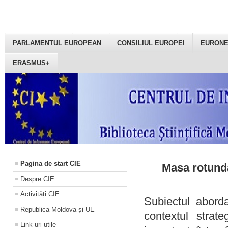
PARLAMENTUL EUROPEAN
CONSILIUL EUROPEI
EURON
ERASMUS+
Pagina de start CIE
Masa rotundă
Despre CIE
Activități CIE
Subiectul aborda
Republica Moldova și UE
contextul strat
Link-uri utile