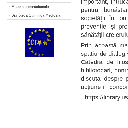
important, întruc
Materiale promoţionale
pentru bunăstar
Biblioteca Științifică Medicală
societății. În con
prevenției și pr
sănătății creierul
Prin această ma
spațiu de dialog 
Catedra de filo
bibliotecari, pent
discuta despre p
acțiune în concord
https://library.