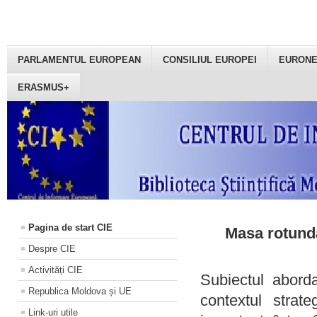
PARLAMENTUL EUROPEAN
CONSILIUL EUROPEI
EURON
ERASMUS+
Pagina de start CIE
Masa rotundă
Despre CIE
Activități CIE
Subiectul aborda
Republica Moldova și UE
contextul strat
Link-uri utile