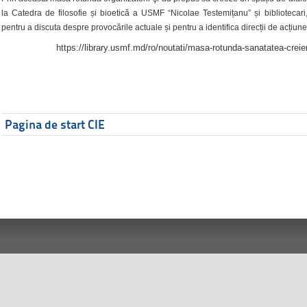
la Catedra de filosofie și bioetică a USMF “Nicolae Testemițanu” și bibliotecari,
pentru a discuta despre provocările actuale și pentru a identifica direcții de acțiune
https://library.usmf.md/ro/noutati/masa-rotunda-sanatatea-creier
Pagina de start CIE