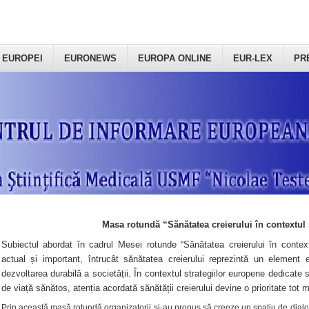
 EUROPEI
EURONEWS
EUROPA ONLINE
EUR-LEX
PR
Masa rotundă “Sănătatea creierului în contextul 
Subiectul abordat în cadrul Mesei rotunde “Sănătatea creierului în context
actual și important, întrucât sănătatea creierului reprezintă un element e
dezvoltarea durabilă a societății. În contextul strategiilor europene dedicate s
de viață sănătos, atenția acordată sănătății creierului devine o prioritate tot 
Prin această masă rotundă organizatorii şi-au propus să creeze un spațiu de dialog