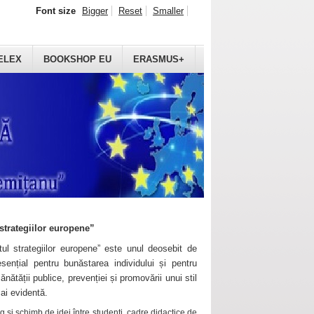
Font size
Bigger
Reset
Smaller
ELEX
BOOKSHOP EU
ERASMUS+
strategiilor europene”
ul strategiilor europene” este unul deosebit de
sențial pentru bunăstarea individului și pentru
ănătății publice, prevenției și promovării unui stil
mai evidentă.
 și schimb de idei între studenți, cadre didactice de