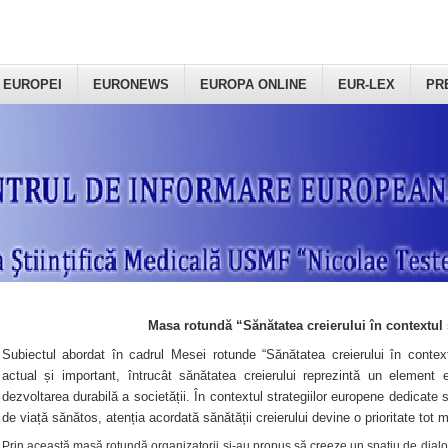
 EUROPEI
EURONEWS
EUROPA ONLINE
EUR-LEX
PR
Masa rotundă “Sănătatea creierului în contextul 
Subiectul abordat în cadrul Mesei rotunde “Sănătatea creierului în context
actual și important, întrucât sănătatea creierului reprezintă un element e
dezvoltarea durabilă a societății. În contextul strategiilor europene dedicate s
de viață sănătos, atenția acordată sănătății creierului devine o prioritate tot 
Prin această masă rotundă organizatorii şi-au propus să creeze un spațiu de dialog