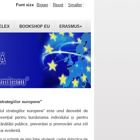
Font size
Bigger
Reset
Smaller
ELEX
BOOKSHOP EU
ERASMUS+
strategiilor europene”
ul strategiilor europene” este unul deosebit de
sențial pentru bunăstarea individului și pentru
ănătății publice, prevenției și promovării unui stil
mai evidentă.
 și schimb de idei între studenți, cadre didactice de