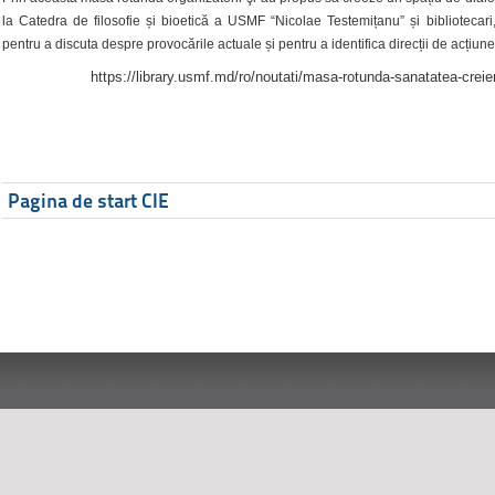
la Catedra de filosofie și bioetică a USMF “Nicolae Testemițanu” și bibliotecari,
pentru a discuta despre provocările actuale și pentru a identifica direcții de acțiune
https://library.usmf.md/ro/noutati/masa-rotunda-sanatatea-creier
Pagina de start CIE