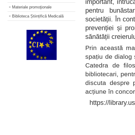
important, întruc
Materiale promoţionale
pentru bunăstar
Biblioteca Științifică Medicală
societății. În con
prevenției și pr
sănătății creierul
Prin această ma
spațiu de dialog 
Catedra de filo
bibliotecari, pent
discuta despre p
acțiune în concord
https://library.