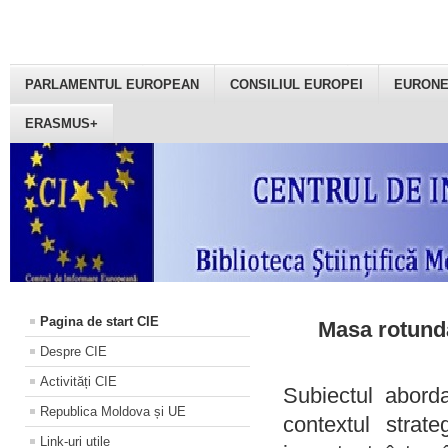
PARLAMENTUL EUROPEAN
CONSILIUL EUROPEI
EURON
ERASMUS+
Pagina de start CIE
Masa rotundă
Despre CIE
Activități CIE
Subiectul aborda
Republica Moldova și UE
contextul strat
Link-uri utile