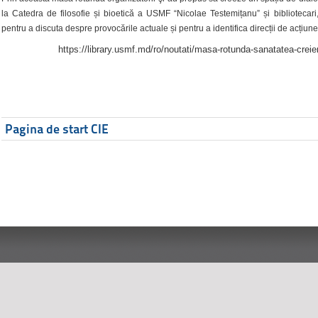
la Catedra de filosofie și bioetică a USMF “Nicolae Testemițanu” și bibliotecari,
pentru a discuta despre provocările actuale și pentru a identifica direcții de acțiune
https://library.usmf.md/ro/noutati/masa-rotunda-sanatatea-creier
Pagina de start CIE