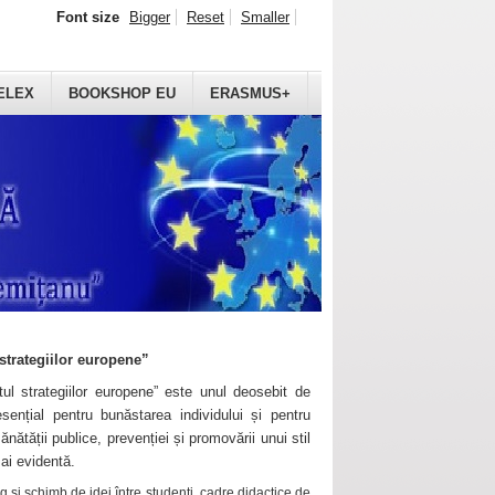
Font size
Bigger
Reset
Smaller
ELEX
BOOKSHOP EU
ERASMUS+
strategiilor europene”
ul strategiilor europene” este unul deosebit de
sențial pentru bunăstarea individului și pentru
ănătății publice, prevenției și promovării unui stil
mai evidentă.
 și schimb de idei între studenți, cadre didactice de