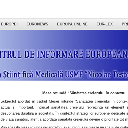
 EUROPEI
EURONEWS
EUROPA ONLINE
EUR-LEX
PR
Masa rotundă “Sănătatea creierului în contextul 
Subiectul abordat în cadrul Mesei rotunde “Sănătatea creierului în context
actual și important, întrucât sănătatea creierului reprezintă un element e
dezvoltarea durabilă a societății. În contextul strategiilor europene dedicate s
de viață sănătos, atenția acordată sănătății creierului devine o prioritate tot 
Prin această masă rotundă organizatorii şi-au propus să creeze un spațiu de dialog