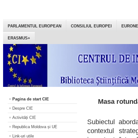
PARLAMENTUL EUROPEAN
CONSILIUL EUROPEI
EURON
ERASMUS+
Pagina de start CIE
Masa rotundă
Despre CIE
Activități CIE
Subiectul aborda
Republica Moldova și UE
contextul strat
Link-uri utile