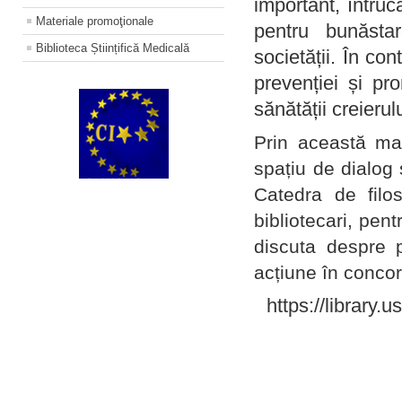
important, întruc
Materiale promoţionale
pentru bunăstar
Biblioteca Științifică Medicală
societății. În con
prevenției și pr
sănătății creierul
Prin această ma
spațiu de dialog 
Catedra de filo
bibliotecari, pent
discuta despre p
acțiune în concord
https://library.