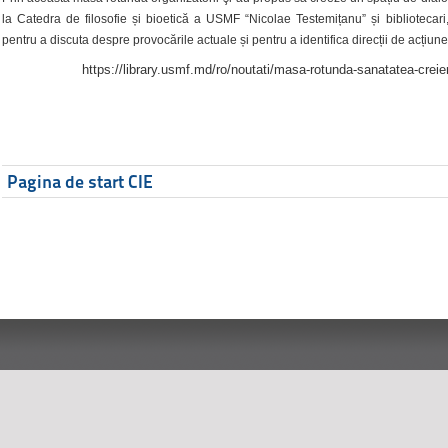
la Catedra de filosofie și bioetică a USMF “Nicolae Testemițanu” și bibliotecari,
pentru a discuta despre provocările actuale și pentru a identifica direcții de acțiune
https://library.usmf.md/ro/noutati/masa-rotunda-sanatatea-creier
Pagina de start CIE