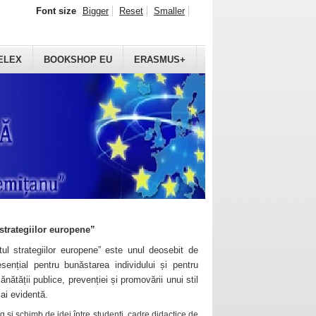
Font size
Bigger
Reset
Smaller
ELEX
BOOKSHOP EU
ERASMUS+
strategiilor europene”
ul strategiilor europene” este unul deosebit de
sențial pentru bunăstarea individului și pentru
ănătății publice, prevenției și promovării unui stil
mai evidentă.
 și schimb de idei între studenți, cadre didactice de