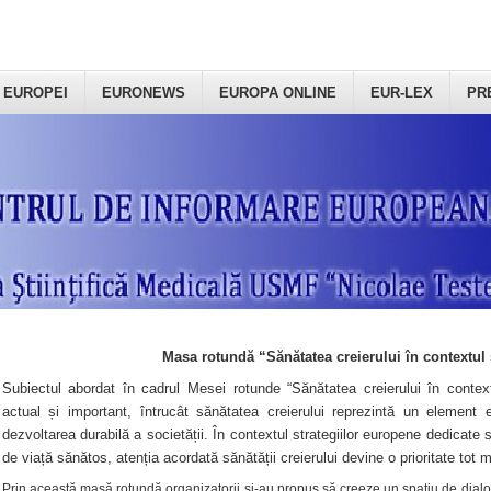
 EUROPEI
EURONEWS
EUROPA ONLINE
EUR-LEX
PR
Masa rotundă “Sănătatea creierului în contextul 
Subiectul abordat în cadrul Mesei rotunde “Sănătatea creierului în context
actual și important, întrucât sănătatea creierului reprezintă un element e
dezvoltarea durabilă a societății. În contextul strategiilor europene dedicate s
de viață sănătos, atenția acordată sănătății creierului devine o prioritate tot 
Prin această masă rotundă organizatorii şi-au propus să creeze un spațiu de dialog