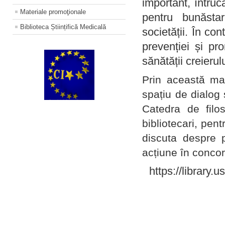
important, întruc
Materiale promoţionale
pentru bunăstar
Biblioteca Științifică Medicală
societății. În con
prevenției și pr
sănătății creierul
Prin această ma
spațiu de dialog 
Catedra de filo
bibliotecari, pent
discuta despre p
acțiune în concord
https://library.