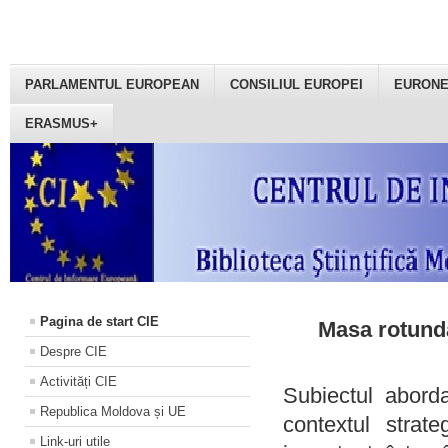
PARLAMENTUL EUROPEAN
CONSILIUL EUROPEI
EURON
ERASMUS+
Pagina de start CIE
Masa rotundă
Despre CIE
Activități CIE
Subiectul aborda
Republica Moldova și UE
contextul strat
Link-uri utile