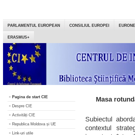
PARLAMENTUL EUROPEAN
CONSILIUL EUROPEI
EURON
ERASMUS+
Pagina de start CIE
Masa rotundă
Despre CIE
Activități CIE
Subiectul aborda
Republica Moldova și UE
contextul strat
Link-uri utile