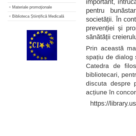
important, întruc
Materiale promoţionale
pentru bunăstar
Biblioteca Științifică Medicală
societății. În con
prevenției și pr
sănătății creierul
Prin această ma
spațiu de dialog 
Catedra de filo
bibliotecari, pent
discuta despre p
acțiune în concord
https://library.