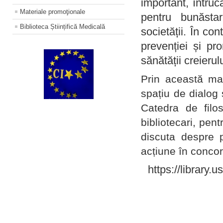
important, întruc
Materiale promoţionale
pentru bunăstar
Biblioteca Științifică Medicală
societății. În con
prevenției și pr
sănătății creierul
Prin această ma
spațiu de dialog 
Catedra de filo
bibliotecari, pent
discuta despre p
acțiune în concord
https://library.