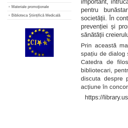
important, întruc
Materiale promoţionale
pentru bunăstar
Biblioteca Științifică Medicală
societății. În con
prevenției și pr
sănătății creierul
Prin această ma
spațiu de dialog 
Catedra de filo
bibliotecari, pent
discuta despre p
acțiune în concord
https://library.