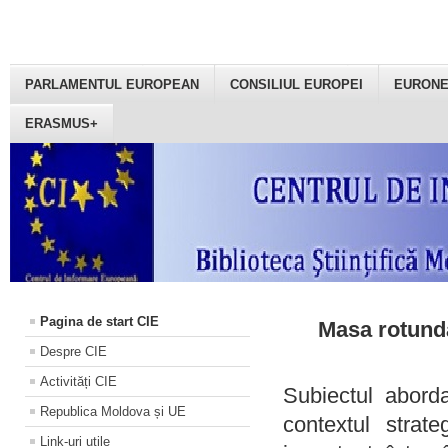
PARLAMENTUL EUROPEAN
CONSILIUL EUROPEI
EURON
ERASMUS+
Pagina de start CIE
Masa rotundă
Despre CIE
Activități CIE
Subiectul aborda
Republica Moldova și UE
contextul strat
Link-uri utile