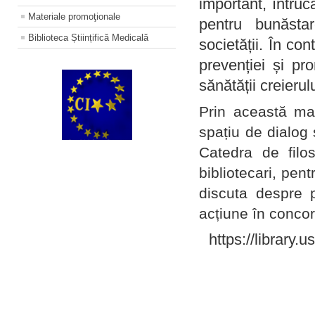
important, întruc
Materiale promoţionale
pentru bunăstar
Biblioteca Științifică Medicală
societății. În con
prevenției și pr
sănătății creierul
Prin această ma
spațiu de dialog 
Catedra de filo
bibliotecari, pent
discuta despre p
acțiune în concord
https://library.