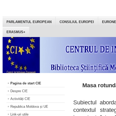
PARLAMENTUL EUROPEAN
CONSILIUL EUROPEI
EURON
ERASMUS+
Pagina de start CIE
Masa rotundă
Despre CIE
Activități CIE
Subiectul aborda
Republica Moldova și UE
contextul strat
Link-uri utile