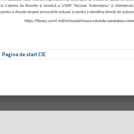
la Catedra de filosofie și bioetică a USMF “Nicolae Testemițanu” și bibliotecari,
pentru a discuta despre provocările actuale și pentru a identifica direcții de acțiune
https://library.usmf.md/ro/noutati/masa-rotunda-sanatatea-creier
Pagina de start CIE