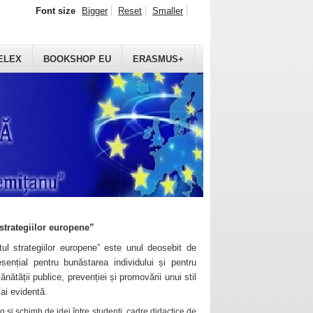
Font size
Bigger
Reset
Smaller
ELEX
BOOKSHOP EU
ERASMUS+
strategiilor europene”
ul strategiilor europene” este unul deosebit de
sențial pentru bunăstarea individului și pentru
ănătății publice, prevenției și promovării unui stil
mai evidentă.
 și schimb de idei între studenți, cadre didactice de