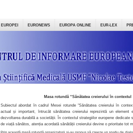
 EUROPEI
EURONEWS
EUROPA ONLINE
EUR-LEX
PR
Masa rotundă “Sănătatea creierului în contextul 
Subiectul abordat în cadrul Mesei rotunde “Sănătatea creierului în context
actual și important, întrucât sănătatea creierului reprezintă un element e
dezvoltarea durabilă a societății. În contextul strategiilor europene dedicate s
de viață sănătos, atenția acordată sănătății creierului devine o prioritate tot 
Prin această masă rotundă organizatorii şi-au propus să creeze un spațiu de dialog