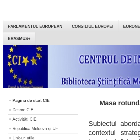
PARLAMENTUL EUROPEAN
CONSILIUL EUROPEI
EURON
ERASMUS+
Pagina de start CIE
Masa rotundă
Despre CIE
Activități CIE
Subiectul aborda
Republica Moldova și UE
contextul strat
Link-uri utile