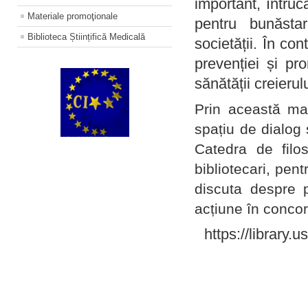
important, întruc
Materiale promoţionale
pentru bunăstar
Biblioteca Științifică Medicală
societății. În con
prevenției și pr
sănătății creierul
Prin această ma
spațiu de dialog 
Catedra de filo
bibliotecari, pent
discuta despre p
acțiune în concord
https://library.