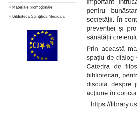
important, întruc
Materiale promoţionale
pentru bunăstar
Biblioteca Științifică Medicală
societății. În con
prevenției și pr
sănătății creierul
Prin această ma
spațiu de dialog 
Catedra de filo
bibliotecari, pent
discuta despre p
acțiune în concord
https://library.