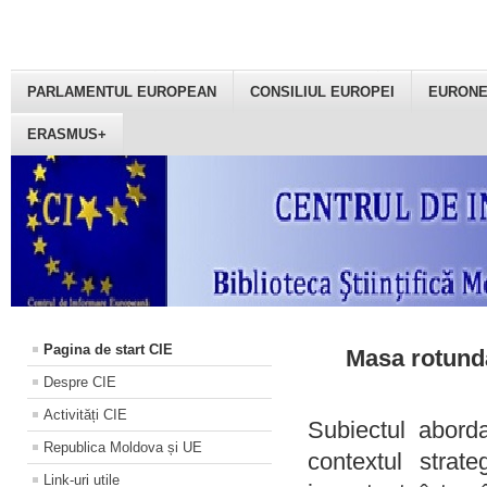
PARLAMENTUL EUROPEAN
CONSILIUL EUROPEI
EURON
ERASMUS+
Pagina de start CIE
Masa rotundă
Despre CIE
Activități CIE
Subiectul aborda
Republica Moldova și UE
contextul strat
Link-uri utile