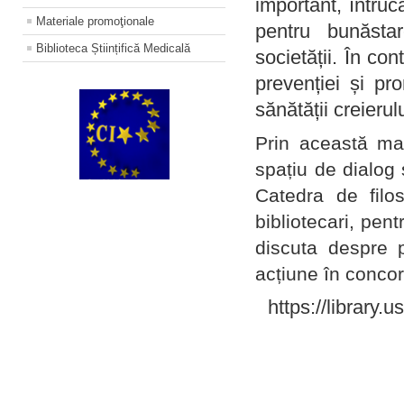
important, întruc
Materiale promoţionale
pentru bunăstar
Biblioteca Științifică Medicală
societății. În con
prevenției și pr
sănătății creierul
Prin această ma
spațiu de dialog 
Catedra de filo
bibliotecari, pent
discuta despre p
acțiune în concord
https://library.