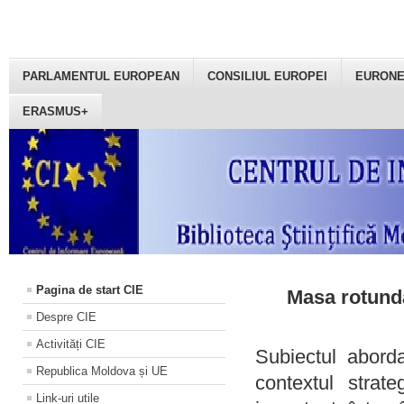
PARLAMENTUL EUROPEAN
CONSILIUL EUROPEI
EURON
ERASMUS+
Pagina de start CIE
Masa rotundă
Despre CIE
Activități CIE
Subiectul aborda
Republica Moldova și UE
contextul strat
Link-uri utile