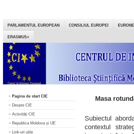
PARLAMENTUL EUROPEAN
CONSILIUL EUROPEI
EURON
ERASMUS+
Pagina de start CIE
Masa rotundă
Despre CIE
Activități CIE
Subiectul aborda
Republica Moldova și UE
contextul strat
Link-uri utile