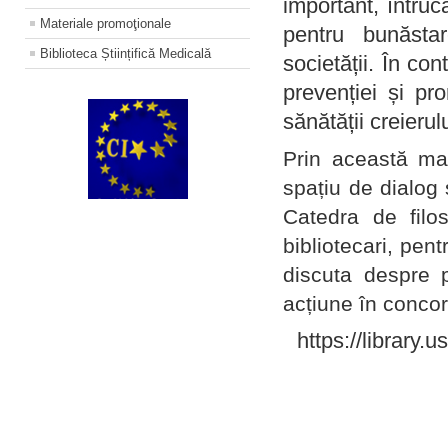
important, întruc
Materiale promoţionale
pentru bunăstar
Biblioteca Științifică Medicală
societății. În con
prevenției și pr
sănătății creierul
Prin această ma
spațiu de dialog 
Catedra de filo
bibliotecari, pent
discuta despre p
acțiune în concord
https://library.