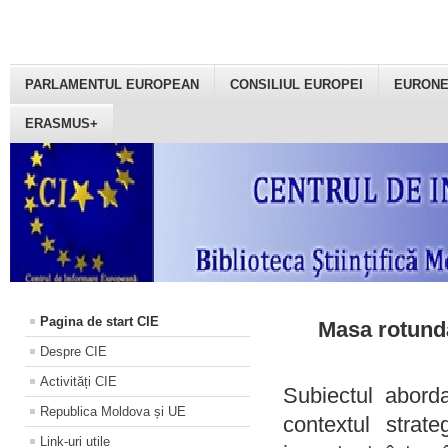
PARLAMENTUL EUROPEAN
CONSILIUL EUROPEI
EURON
ERASMUS+
Pagina de start CIE
Masa rotundă
Despre CIE
Activități CIE
Subiectul aborda
Republica Moldova și UE
contextul strat
Link-uri utile