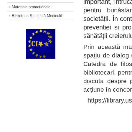
important, întruc
Materiale promoţionale
pentru bunăstar
Biblioteca Științifică Medicală
societății. În con
prevenției și pr
sănătății creierul
Prin această ma
spațiu de dialog 
Catedra de filo
bibliotecari, pent
discuta despre p
acțiune în concord
https://library.