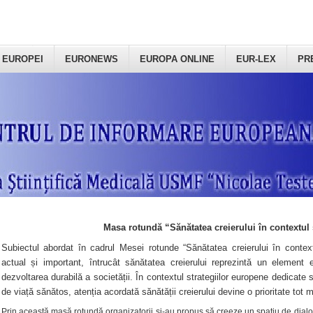
 EUROPEI
EURONEWS
EUROPA ONLINE
EUR-LEX
PR
Masa rotundă “Sănătatea creierului în contextul 
Subiectul abordat în cadrul Mesei rotunde “Sănătatea creierului în context
actual și important, întrucât sănătatea creierului reprezintă un element e
dezvoltarea durabilă a societății. În contextul strategiilor europene dedicate s
de viață sănătos, atenția acordată sănătății creierului devine o prioritate tot 
Prin această masă rotundă organizatorii şi-au propus să creeze un spațiu de dialog