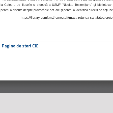
la Catedra de filosofie și bioetică a USMF “Nicolae Testemițanu” și bibliotecari,
pentru a discuta despre provocările actuale și pentru a identifica direcții de acțiune
https://library.usmf.md/ro/noutati/masa-rotunda-sanatatea-creier
Pagina de start CIE