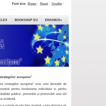
Font size
Bigger
Reset
Smaller
ELEX
BOOKSHOP EU
ERASMUS+
strategiilor europene”
ul strategiilor europene” este unul deosebit de
sențial pentru bunăstarea individului și pentru
ănătății publice, prevenției și promovării unui stil
mai evidentă.
 și schimb de idei între studenți, cadre didactice de