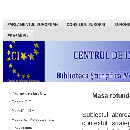
PARLAMENTUL EUROPEAN
CONSILIUL EUROPEI
EURON
ERASMUS+
Pagina de start CIE
Masa rotundă
Despre CIE
Activități CIE
Subiectul aborda
Republica Moldova și UE
contextul strat
Link-uri utile