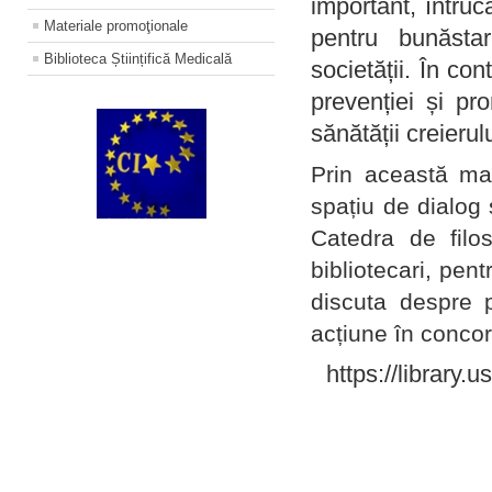
important, întruc
Materiale promoţionale
pentru bunăstar
Biblioteca Științifică Medicală
societății. În con
prevenției și pr
sănătății creierul
Prin această ma
spațiu de dialog 
Catedra de filo
bibliotecari, pent
discuta despre p
acțiune în concord
https://library.