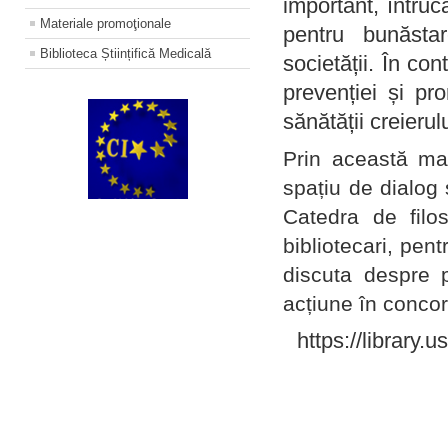
important, întruc
Materiale promoţionale
pentru bunăstar
Biblioteca Științifică Medicală
societății. În con
prevenției și pr
sănătății creierul
Prin această ma
spațiu de dialog 
Catedra de filo
bibliotecari, pent
discuta despre p
acțiune în concord
https://library.