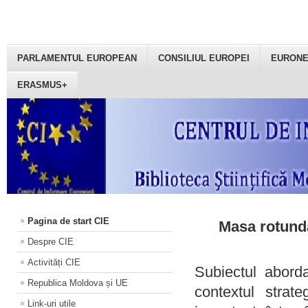
PARLAMENTUL EUROPEAN
CONSILIUL EUROPEI
EURON
ERASMUS+
Pagina de start CIE
Masa rotundă
Despre CIE
Activități CIE
Subiectul aborda
Republica Moldova și UE
contextul strat
Link-uri utile